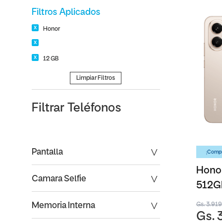
Filtros Aplicados
Honor
12 GB
Limpiar Filtros
Filtrar
Teléfonos
Pantalla
¡Compr
Honor
Camara Selfie
512G
Gs. 3.91
Memoria Interna
Gs. 