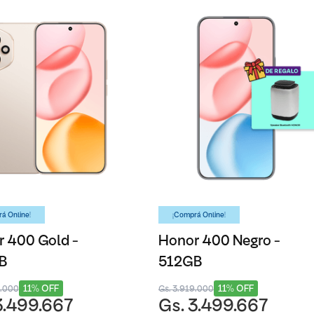
á Online!
¡Comprá Online!
 400 Gold -
Honor 400 Negro -
B
512GB
11% OFF
11% OFF
9.000
Gs. 3.919.000
3.499.667
Gs. 3.499.667