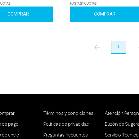
CUOTAS
HASTA 24 CUOTAS
COMPRAR
COMPRAR
anterior
1
pr
omprar
Términos y condiciones
Atención Person
 de pago
Políticas de privacidad
Buzón de Suger
 de envio
Preguntas frecuentes
Servicio Técnico