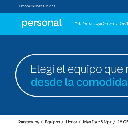
Empresas
Institucional
Telefonía
Hogar
Personal Pay
Personalpy
Equipos
Honor
Mas De 25 Mpx
12 G