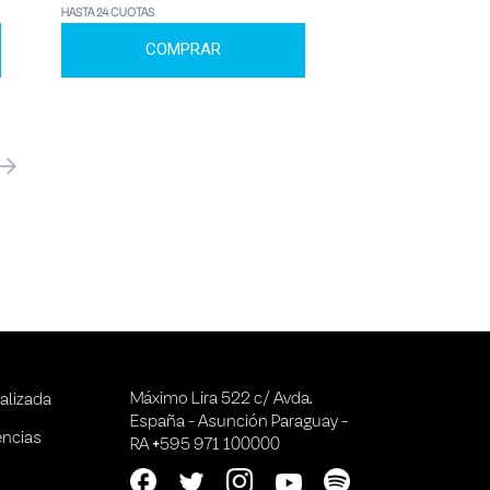
HASTA 24 CUOTAS
COMPRAR
óximo
Máximo Lira 522 c/ Avda.
alizada
España - Asunción Paraguay -
encias
RA +595 971 100000