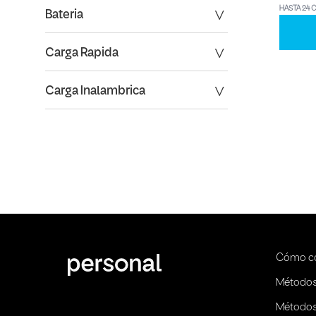
HASTA 24 
Bateria
Carga Rapida
Carga Inalambrica
Cómo c
Métodos
Métodos