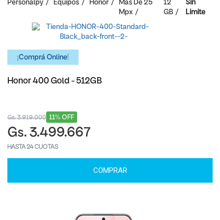
Personalpy
Equipos
Honor
Mas De 25
12
Sin
Mpx
GB
Limite
¡Comprá Online!
Honor 400 Gold - 512GB
11% OFF
Gs. 3.919.000
Gs. 3.499.667
HASTA 24 CUOTAS
COMPRAR