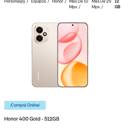
Personalpy
Equipos
Honor
Mas De 10
Mas De 25
12
Mpx
Mpx
GB
¡Comprá Online!
Honor 400 Gold - 512GB