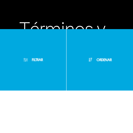
Términos y
condiciones
FILTRAR
ORDENAR
Políticas de
Filtros Aplicados
privacidad
Menor Precio
Limpiar Filtros
Mayor Precio
Preguntas