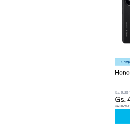
¡Compr
Honor
Gs. 6.38
Gs. 
HASTA 24 