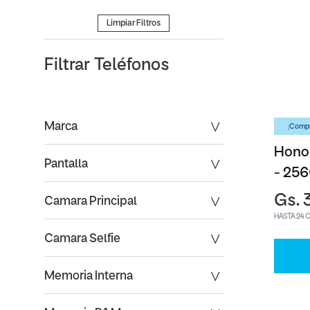
Limpiar Filtros
Filtrar
Teléfonos
Marca
¡Compr
Honor
Pantalla
- 25
Gs. 
Camara Principal
HASTA 24 
Camara Selfie
Memoria Interna