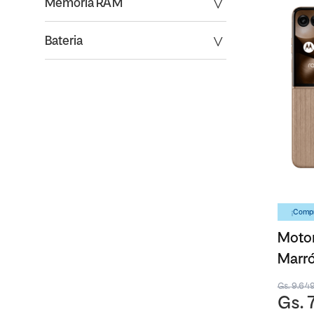
Memoria RAM
Bateria
¡Compr
Motor
Marró
Gs. 9.64
Gs. 