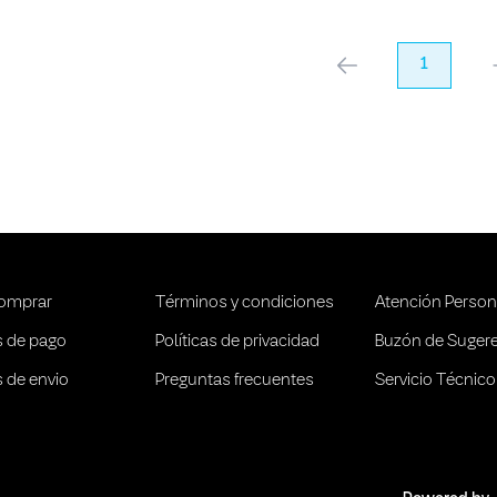
anterior
1
pr
omprar
Términos y condiciones
Atención Person
 de pago
Políticas de privacidad
Buzón de Suger
 de envio
Preguntas frecuentes
Servicio Técnico