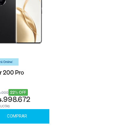
á Online!
 200 Pro
22% OFF
4.000
4.998.672
CUOTAS
COMPRAR