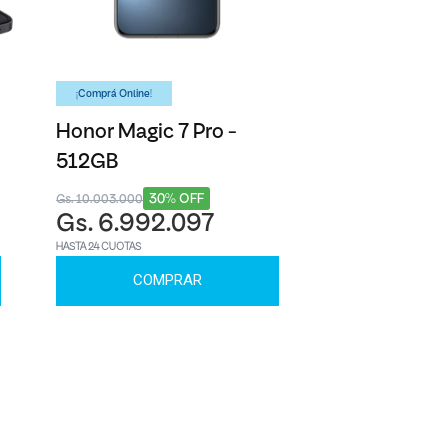
¡Comprá Online!
Honor Magic 7 Pro -
512GB
30% OFF
Gs. 10.003.000
Gs. 6.992.097
HASTA 24 CUOTAS
COMPRAR