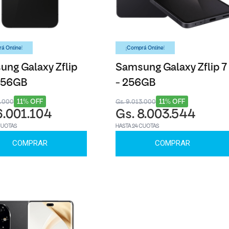
á Online!
¡Comprá Online!
ng Galaxy Zflip
Samsung Galaxy Zflip 7
 256GB
- 256GB
11% OFF
11% OFF
8.000
Gs. 9.013.000
6.001.104
Gs. 8.003.544
CUOTAS
HASTA 24 CUOTAS
COMPRAR
COMPRAR