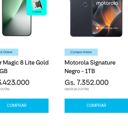
á Online!
¡Comprá Online!
 Magic 8 Lite Gold
Motorola Signature
6GB
Negro - 1TB
3.423.000
Gs. 7.352.000
CUOTAS
HASTA 24 CUOTAS
COMPRAR
COMPRAR