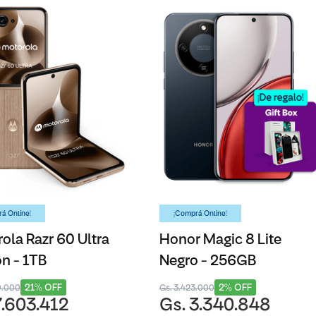
á Online!
¡Comprá Online!
ola Razr 60 Ultra
Honor Magic 8 Lite
n - 1TB
Negro - 256GB
21% OFF
2% OFF
9.000
Gs. 3.423.000
7.603.412
Gs. 3.340.848