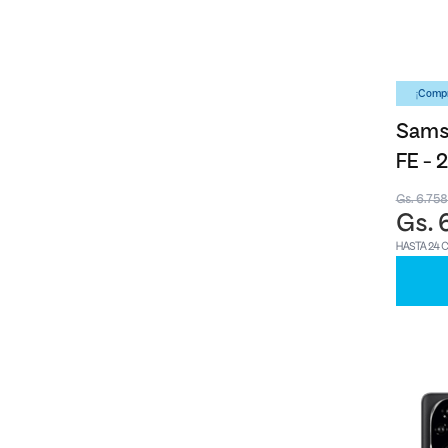
¡Compr
Samsu
FE -
Gs. 6.75
Gs. 
HASTA 24 