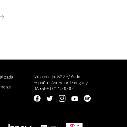
óximo
Máximo Lira 522 c/ Avda.
alizada
España - Asunción Paraguay -
encias
RA +595 971 100000