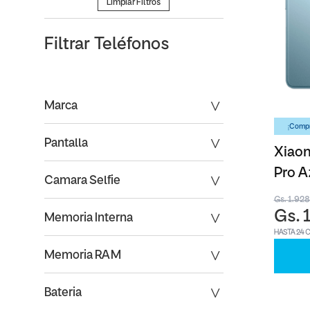
Limpiar Filtros
Filtrar
Teléfonos
Marca
¡Compr
Pantalla
Xiaom
Pro A
Camara Selfie
Gs. 1.92
Gs. 
Memoria Interna
HASTA 24 
Memoria RAM
Bateria