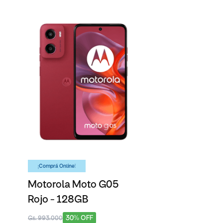
¡Comprá Online!
Motorola Moto G05
Rojo - 128GB
30% OFF
Gs. 993.000