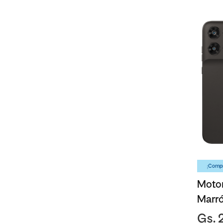
¡Compr
Moto
Marr
Gs. 