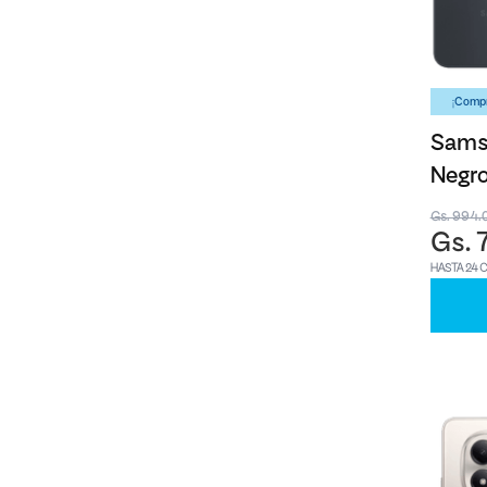
¡Compr
Sams
Negro
Gs. 994.
Gs. 
HASTA 24 