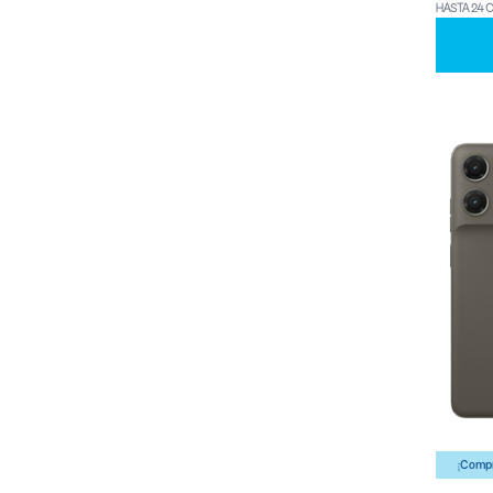
HASTA 24 
¡Compr