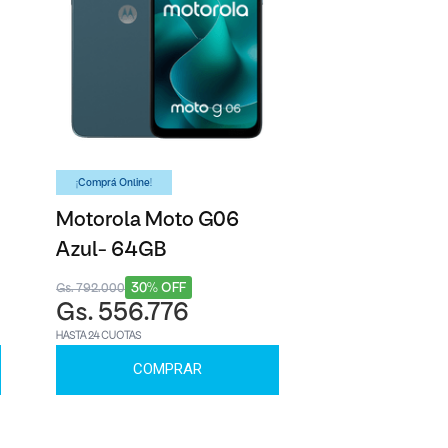
¡Comprá Online!
Motorola Moto G06
Azul- 64GB
30% OFF
Gs. 792.000
Gs. 556.776
HASTA 24 CUOTAS
COMPRAR