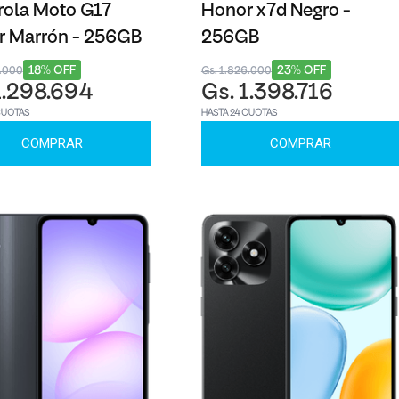
ola Moto G17
Honor x7d Negro -
r Marrón - 256GB
256GB
18% OFF
23% OFF
8.000
Gs. 1.826.000
1.298.694
Gs. 1.398.716
CUOTAS
HASTA 24 CUOTAS
COMPRAR
COMPRAR