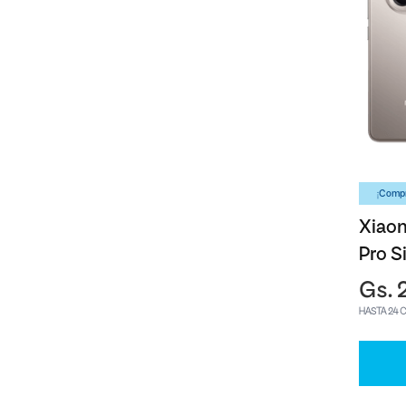
¡Compr
Xiaom
Pro S
Gs. 
HASTA 24 