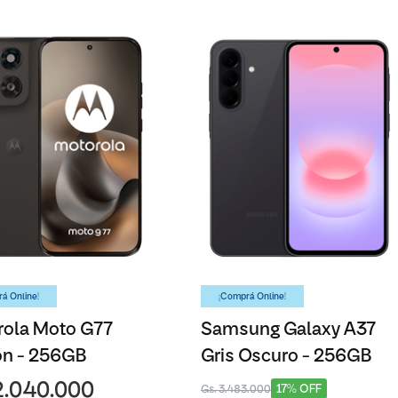
á Online!
¡Comprá Online!
rola Moto G77
Samsung Galaxy A37
ón - 256GB
Gris Oscuro - 256GB
2.040.000
17% OFF
Gs. 3.483.000