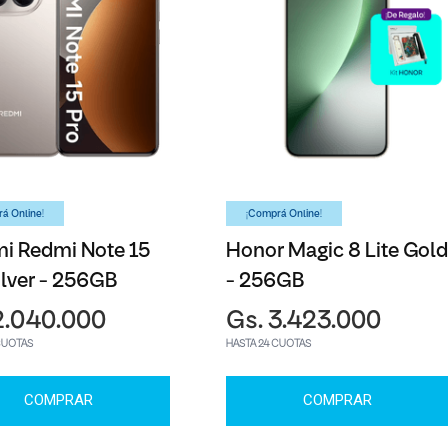
á Online!
¡Comprá Online!
i Redmi Note 15
Honor Magic 8 Lite Gold
ilver - 256GB
- 256GB
2.040.000
Gs. 3.423.000
CUOTAS
HASTA 24 CUOTAS
COMPRAR
COMPRAR