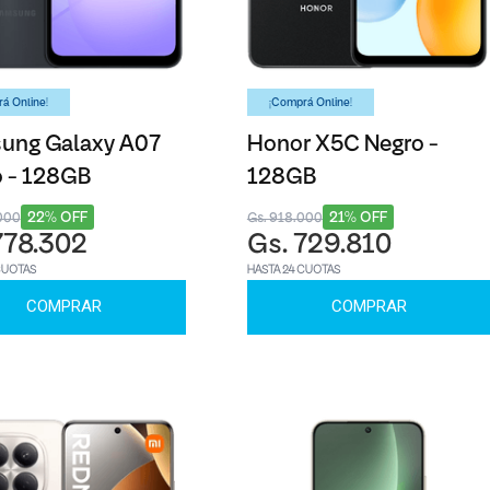
á Online!
¡Comprá Online!
ung Galaxy A07
Honor X5C Negro -
 - 128GB
128GB
22% OFF
21% OFF
000
Gs. 918.000
778.302
Gs. 729.810
CUOTAS
HASTA 24 CUOTAS
COMPRAR
COMPRAR