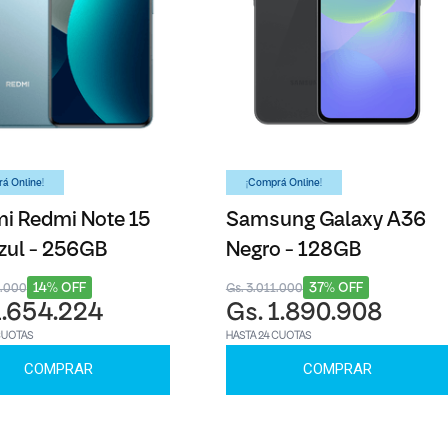
á Online!
¡Comprá Online!
i Redmi Note 15
Samsung Galaxy A36
zul - 256GB
Negro - 128GB
14% OFF
37% OFF
8.000
Gs. 3.011.000
1.654.224
Gs. 1.890.908
CUOTAS
HASTA 24 CUOTAS
COMPRAR
COMPRAR