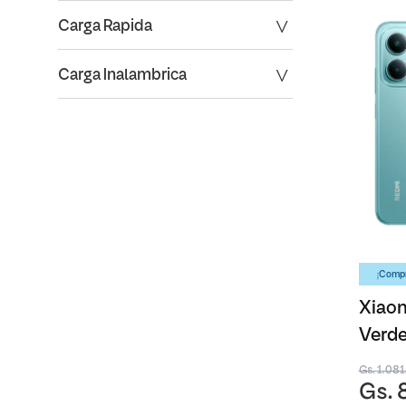
Carga Rapida
Carga Inalambrica
¡Compr
Xiaom
Verd
Gs. 1.08
Gs. 