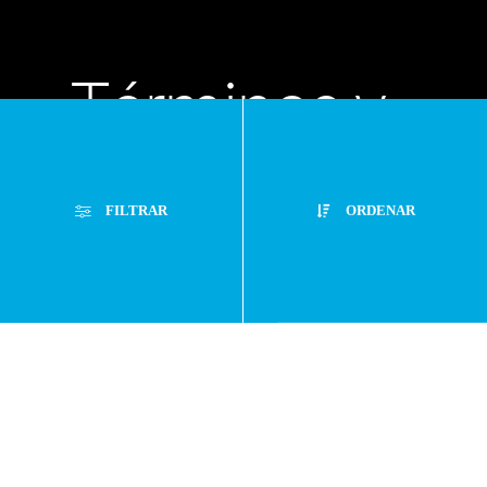
Términos y
condiciones
FILTRAR
ORDENAR
Políticas de
Filtros Aplicados
privacidad
Menor Precio
Limpiar Filtros
Mayor Precio
Preguntas