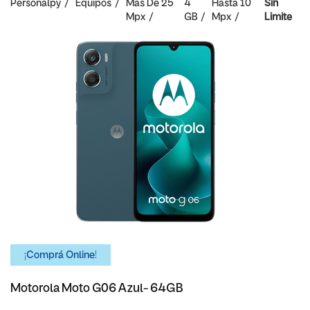
Personalpy
Equipos
Mas De 25
4
Hasta 10
Sin
Mpx
GB
Mpx
Limite
¡Comprá Online!
Motorola Moto G06 Azul- 64GB