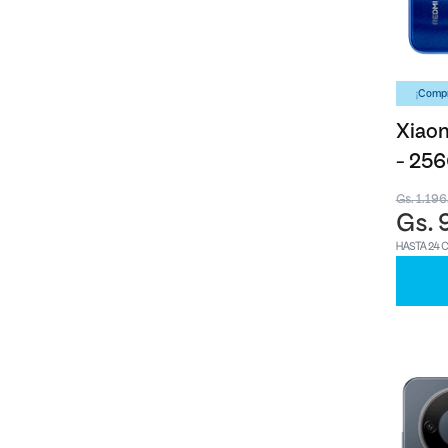
¡Compr
Xiaom
- 25
Gs. 1.19
Gs. 
HASTA 24 