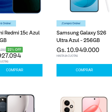
á Online!
¡Comprá Online!
i Redmi 15c Azul
Samsung Galaxy S26
6GB
Ultra Azul - 256GB
Gs. 10.949.000
22% OFF
6.250
927.094
HASTA 24 CUOTAS
CUOTAS
COMPRAR
COMPRAR