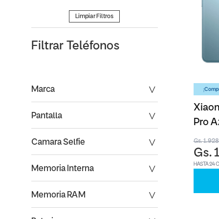
Limpiar Filtros
Filtrar
Teléfonos
Marca
¡Compr
Xiaom
Pantalla
Pro A
Gs. 1.92
Camara Selfie
Gs. 
HASTA 24 
Memoria Interna
Memoria RAM