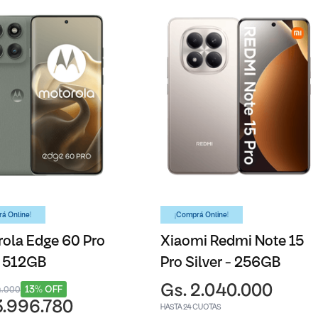
á Online!
¡Comprá Online!
ola Edge 60 Pro
Xiaomi Redmi Note 15
- 512GB
Pro Silver - 256GB
Gs. 2.040.000
13% OFF
4.000
3.996.780
HASTA 24 CUOTAS