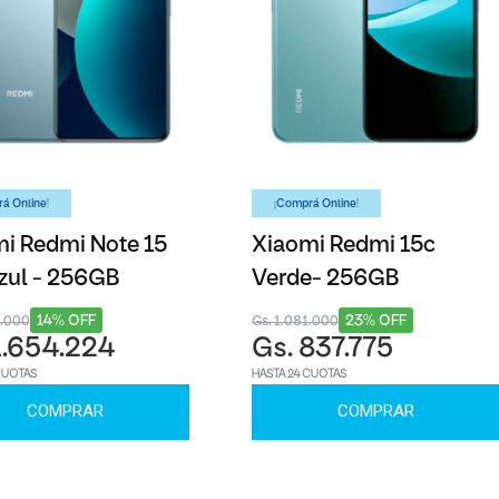
á Online!
¡Comprá Online!
i Redmi Note 15
Xiaomi Redmi 15c
zul - 256GB
Verde- 256GB
14% OFF
23% OFF
8.000
Gs. 1.081.000
1.654.224
Gs. 837.775
CUOTAS
HASTA 24 CUOTAS
COMPRAR
COMPRAR