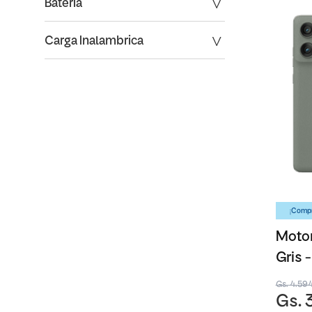
Bateria
Carga Inalambrica
¡Compr
Motor
Gris 
Gs. 4.59
Gs. 