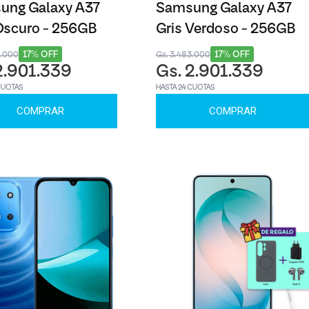
ung Galaxy A37
Samsung Galaxy A37
Oscuro - 256GB
Gris Verdoso - 256GB
17% OFF
17% OFF
3.000
Gs. 3.483.000
2.901.339
Gs. 2.901.339
CUOTAS
HASTA 24 CUOTAS
COMPRAR
COMPRAR