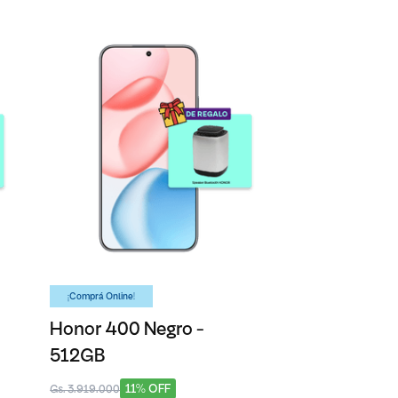
¡Comprá Online!
Honor 400 Negro -
512GB
11% OFF
Gs. 3.919.000