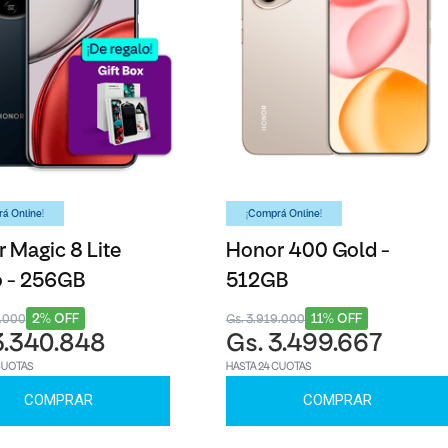
á Online!
¡Comprá Online!
 Magic 8 Lite
Honor 400 Gold -
o - 256GB
512GB
2% OFF
11% OFF
3.000
Gs. 3.919.000
3.340.848
Gs. 3.499.667
CUOTAS
HASTA 24 CUOTAS
COMPRAR
COMPRAR