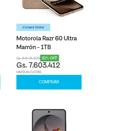
¡Comprá Online!
Motorola Razr 60 Ultra
Marrón - 1TB
21% OFF
Gs. 9.649.000
Gs. 7.603.412
HASTA 24 CUOTAS
COMPRAR