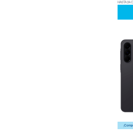
HASTA 24 
¡Compr