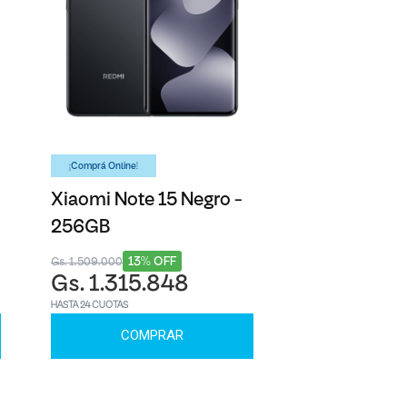
¡Comprá Online!
Xiaomi Note 15 Negro -
256GB
13% OFF
Gs. 1.509.000
Gs. 1.315.848
HASTA 24 CUOTAS
COMPRAR