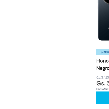
¡Compr
Honor
Negr
Gs. 3.42
Gs. 
HASTA 24 