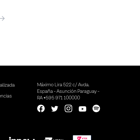
óximo
Máximo Lira 522 c/ Avda.
alizada
España - Asunción Paraguay -
encias
RA +595 971 100000