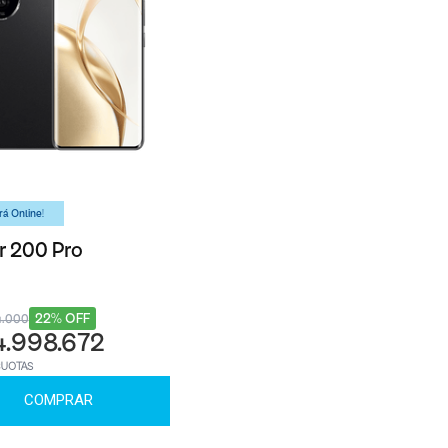
á Online!
 200 Pro
22% OFF
4.000
4.998.672
CUOTAS
COMPRAR