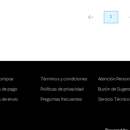
anterior
1
pr
omprar
Términos y condiciones
Atención Person
 de pago
Políticas de privacidad
Buzón de Suger
 de envio
Preguntas frecuentes
Servicio Técnico