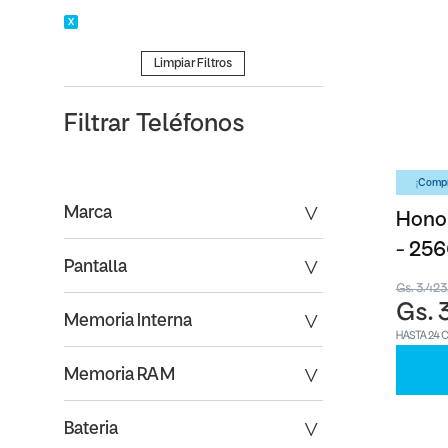
Limpiar Filtros
Filtrar
Teléfonos
¡Compr
Marca
Honor
- 25
Pantalla
Gs. 3.42
Gs. 
Memoria Interna
HASTA 24 
Memoria RAM
Bateria