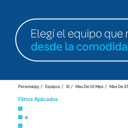
Personalpy
Equipos
SI
Mas De 10 Mpx
Mas De 2
Filtros Aplicados
SI