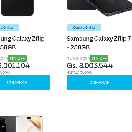
á Online!
¡Comprá Online!
ng Galaxy Zflip
Samsung Galaxy Zflip 7
 256GB
- 256GB
11% OFF
11% OFF
8.000
Gs. 9.013.000
6.001.104
Gs. 8.003.544
CUOTAS
HASTA 24 CUOTAS
COMPRAR
COMPRAR