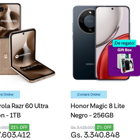
á Online!
¡Comprá Online!
ola Razr 60 Ultra
Honor Magic 8 Lite
n - 1TB
Negro - 256GB
21% OFF
2% OFF
9.000
Gs. 3.423.000
7.603.412
Gs. 3.340.848