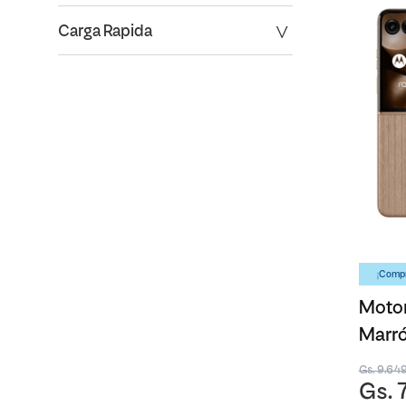
Carga Rapida
¡Compr
Motor
Marró
Gs. 9.64
Gs. 