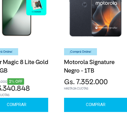
á Online!
¡Comprá Online!
 Magic 8 Lite Gold
Motorola Signature
6GB
Negro - 1TB
Gs. 7.352.000
2% OFF
3.000
3.340.848
HASTA 24 CUOTAS
CUOTAS
COMPRAR
COMPRAR