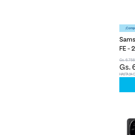
¡Compr
Samsu
FE -
Gs. 6.75
Gs. 
HASTA 24 