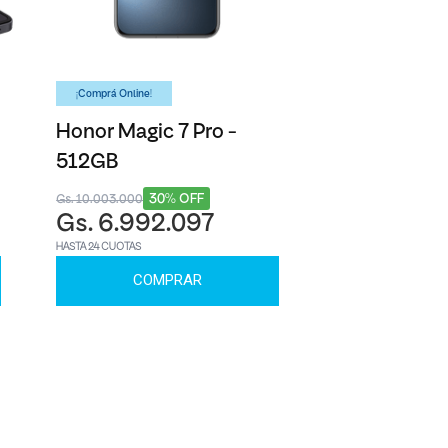
¡Comprá Online!
Honor Magic 7 Pro -
512GB
30% OFF
Gs. 10.003.000
Gs. 6.992.097
HASTA 24 CUOTAS
COMPRAR