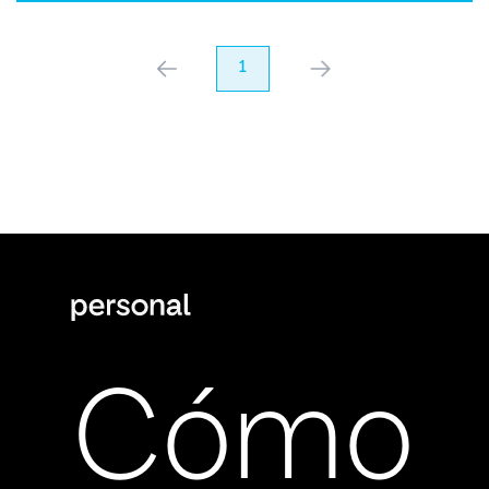
anterior
1
próximo
Cómo