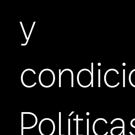
y
condic
Política