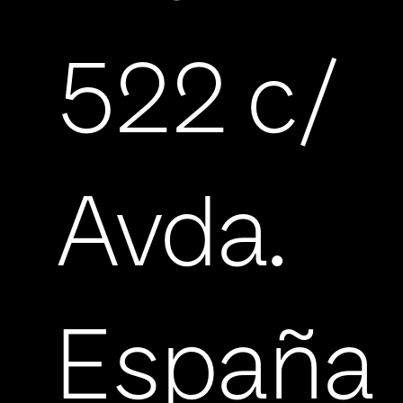
522 c/
Avda.
España