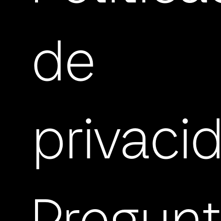
de
privaci