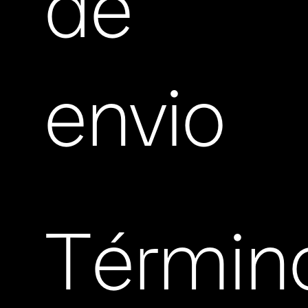
de
envio
Términ