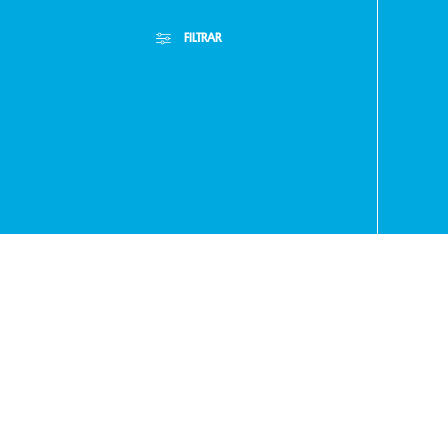
FILTRAR
- RA
+595
Filtros Aplicados
Menor Precio
Limpiar Filtros
Mayor Precio
971
Mejor Descuento