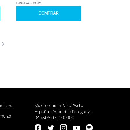
HASTA 24 CUOTAS
COMPRAR
óximo
Máximo Lira 522 c/ Avda.
alizada
España - Asunción Paraguay -
encias
RA +595 971 100000