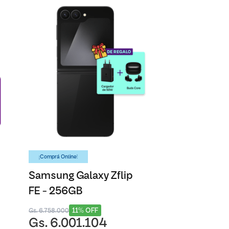
¡Comprá Online!
Samsung Galaxy Zflip
FE - 256GB
11% OFF
Gs. 6.758.000
Gs. 6.001.104