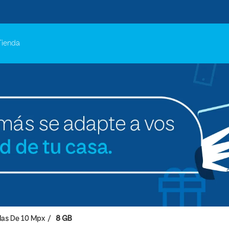
Tienda
as De 10 Mpx
8 GB