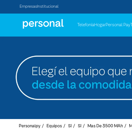
Empresas
Institucional
Telefonía
Hogar
Personal Pay
Personalpy
Equipos
SI
SI
Mas De 3500 MAh
M