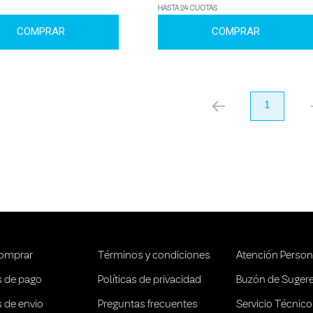
HASTA 24 CUOTAS
COMPRAR
COMPRAR
anterior
1
pr
omprar
Términos y condiciones
Atención Person
 de pago
Políticas de privacidad
Buzón de Suger
 de envio
Preguntas frecuentes
Servicio Técnico