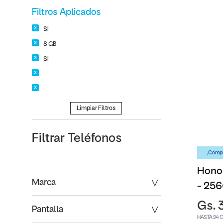
Filtros Aplicados
SI
8 GB
SI
Limpiar Filtros
Filtrar
Teléfonos
¡Compr
Honor
Marca
- 25
Gs. 
Pantalla
HASTA 24 