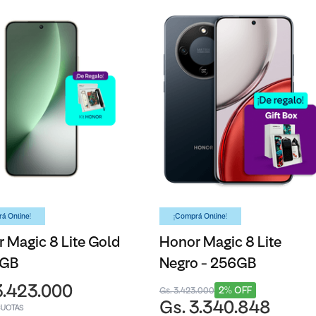
á Online!
¡Comprá Online!
 Magic 8 Lite Gold
Honor Magic 8 Lite
6GB
Negro - 256GB
3.423.000
2% OFF
Gs. 3.423.000
Gs. 3.340.848
CUOTAS