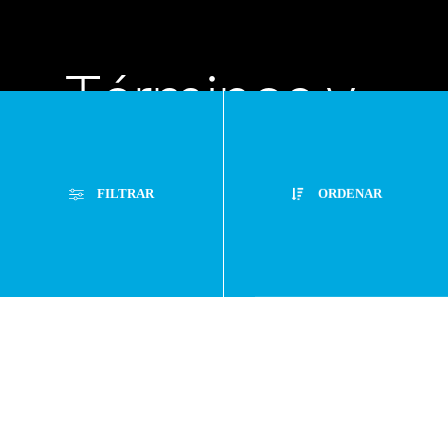
Términos y
condiciones
FILTRAR
ORDENAR
Políticas de
Filtros Aplicados
privacidad
Menor Precio
Limpiar Filtros
Mayor Precio
Preguntas