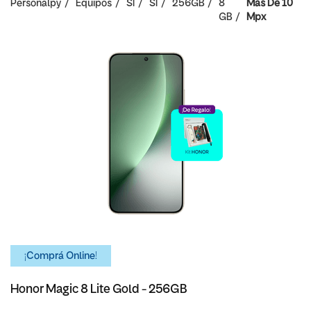
Personalpy
Equipos
SI
SI
256GB
8
Mas De 10
GB
Mpx
¡Comprá Online!
Honor Magic 8 Lite Gold - 256GB