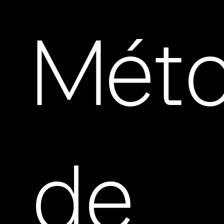
Mét
de