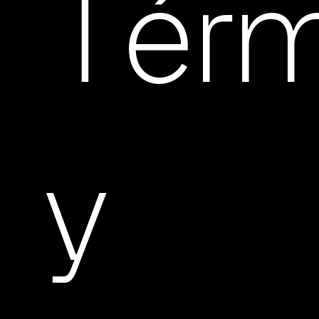
Térm
y