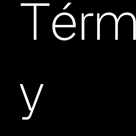
Térm
y