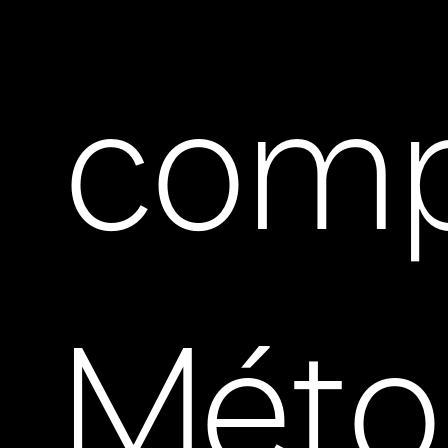
comp
Méto