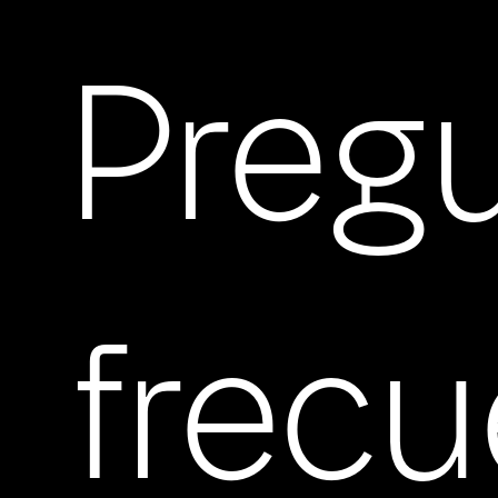
Preg
frec