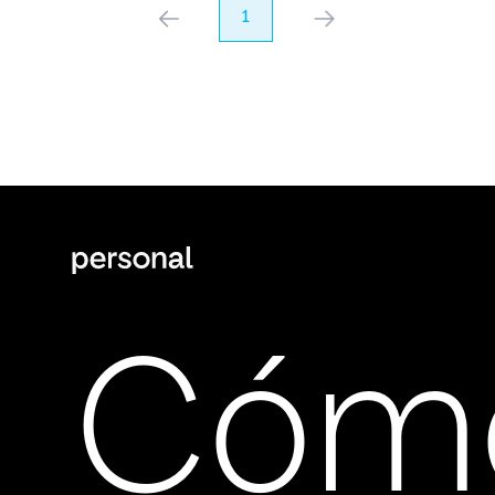
anterior
1
próximo
Cóm