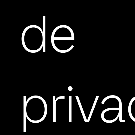
de
priva