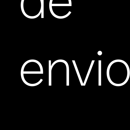
de
envi