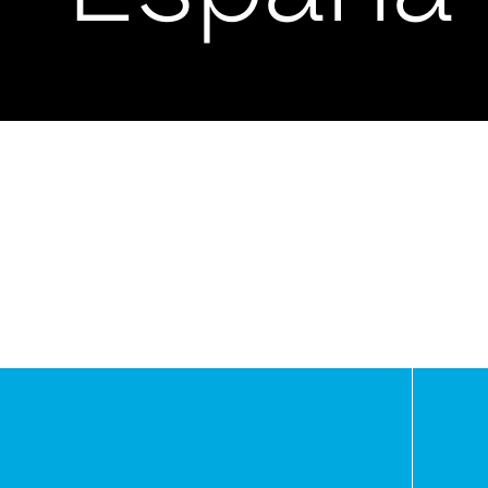
-
Asunci
Paragua