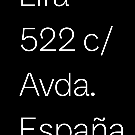
522 c/
Avda.
España