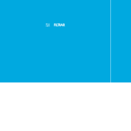
FILTRAR
- RA
+595
Filtros Aplicados
Menor Precio
Limpiar Filtros
971
Mayor Precio