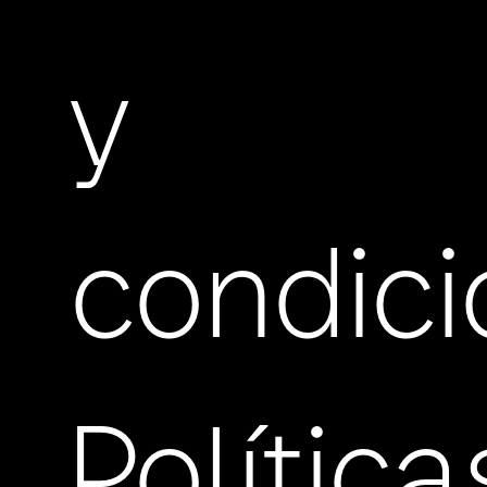
y
condic
Política