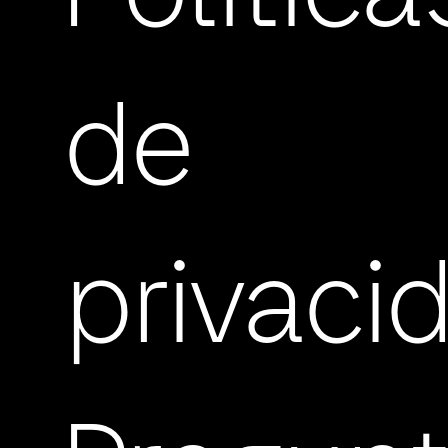
de
privaci