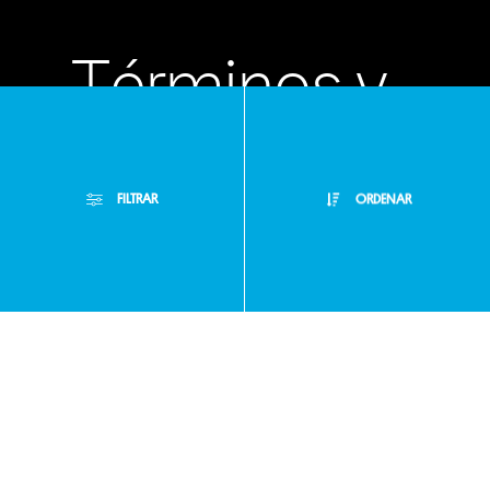
Términos y
condiciones
FILTRAR
ORDENAR
Políticas de
Filtros Aplicados
privacidad
Menor Precio
Limpiar Filtros
Mayor Precio
Preguntas