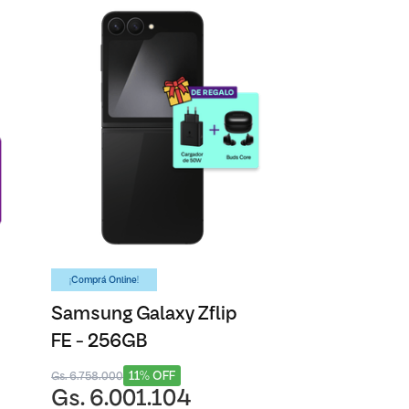
¡Comprá Online!
Samsung Galaxy Zflip
FE - 256GB
11% OFF
Gs. 6.758.000
Gs. 6.001.104