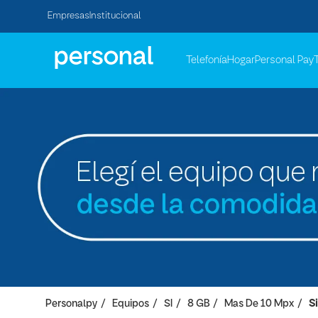
Empresas
Institucional
Telefonía
Hogar
Personal Pay
Personalpy
Equipos
SI
8 GB
Mas De 10 Mpx
Si