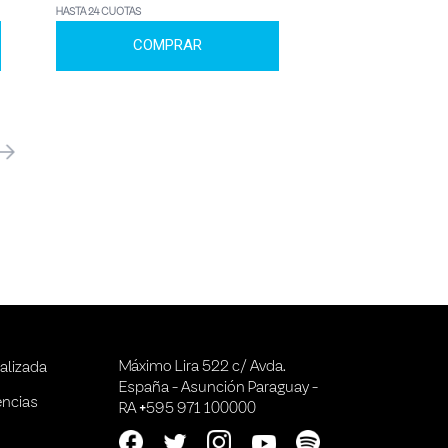
HASTA 24 CUOTAS
COMPRAR
óximo
Máximo Lira 522 c/ Avda.
alizada
España - Asunción Paraguay -
encias
RA +595 971 100000