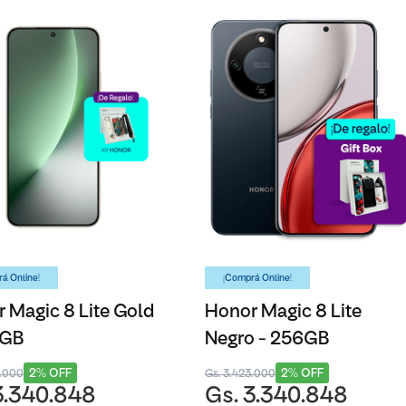
á Online!
¡Comprá Online!
 Magic 8 Lite Gold
Honor Magic 8 Lite
6GB
Negro - 256GB
2% OFF
2% OFF
3.000
Gs. 3.423.000
3.340.848
Gs. 3.340.848