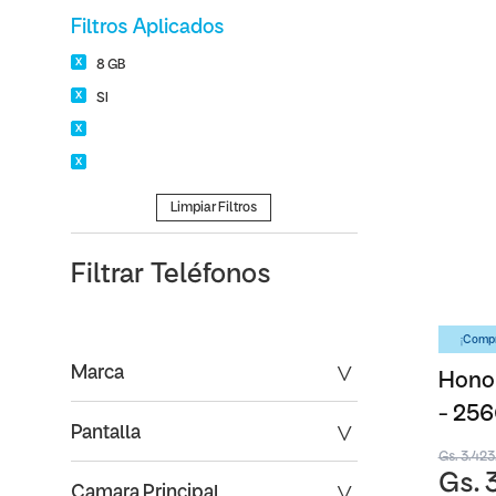
Filtros Aplicados
8 GB
SI
Limpiar Filtros
Filtrar
Teléfonos
¡Compr
Marca
Honor
- 25
Pantalla
Gs. 3.42
Gs. 
Camara Principal