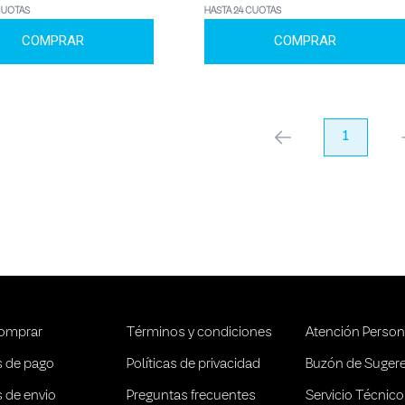
CUOTAS
HASTA 24 CUOTAS
COMPRAR
COMPRAR
anterior
1
pr
omprar
Términos y condiciones
Atención Person
 de pago
Políticas de privacidad
Buzón de Suger
 de envio
Preguntas frecuentes
Servicio Técnico