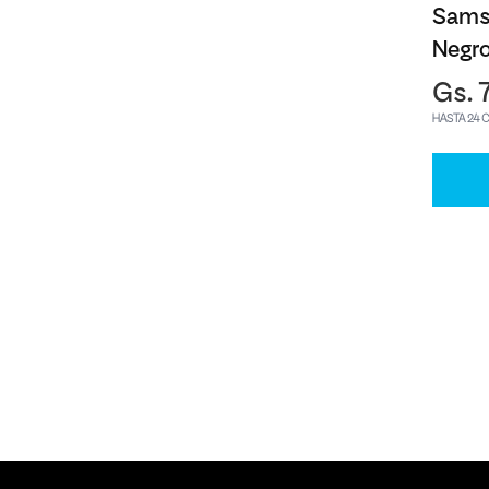
Sams
Negr
Gs. 
HASTA 24 