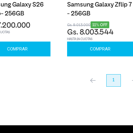
ung Galaxy S26
Samsung Galaxy Zflip 7
o- 256GB
- 256GB
7.200.000
11% OFF
Gs. 9.013.000
Gs. 8.003.544
CUOTAS
HASTA 24 CUOTAS
COMPRAR
COMPRAR
anterior
1
pr