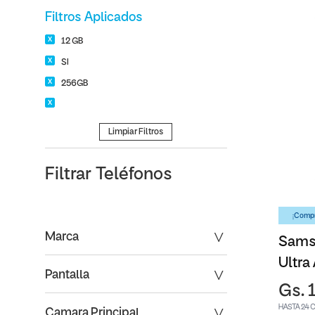
Filtros Aplicados
12 GB
SI
256GB
Limpiar Filtros
Filtrar
Teléfonos
¡Compr
Marca
Sams
Ultra
Pantalla
Gs. 
HASTA 24 
Camara Principal