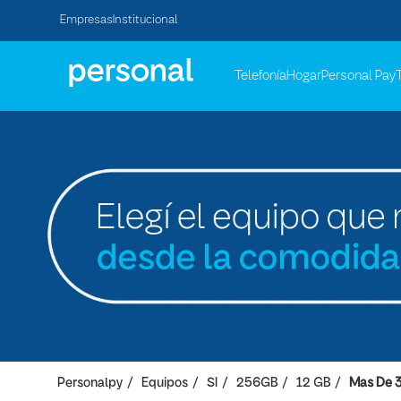
Empresas
Institucional
Telefonía
Hogar
Personal Pay
Personalpy
Equipos
SI
256GB
12 GB
Mas De 