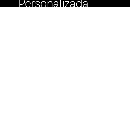
Personalizada
Buzón de
Sugerencias
Servicio Técnico
Máximo Lira 522 c/
Avda. España -