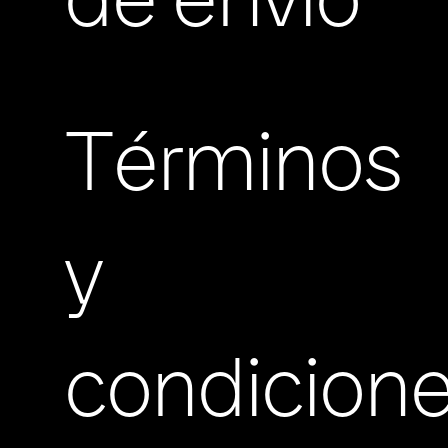
de envio
Términos
y
condicion