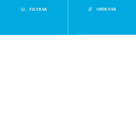
Preguntas
FILTRAR
ORDENAR
frecuentes
Filtros Aplicados
Menor Precio
Limpiar Filtros
Atención
Mayor Precio
Personalizada
Mejor Descuento
Buzón de
Lanzamientos
Filtrar
Sugerencias