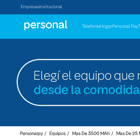
Empresas
Institucional
Telefonía
Hogar
Personal Pay
Personalpy
Equipos
Mas De 3500 MAh
Mas De 25