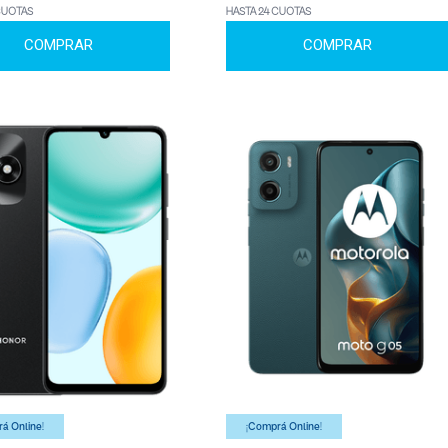
CUOTAS
HASTA 24 CUOTAS
COMPRAR
COMPRAR
á Online!
¡Comprá Online!