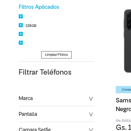
Filtros Aplicados
128GB
Limpiar Filtros
Filtrar
Teléfonos
¡Compr
Marca
Sams
Negro
Pantalla
Gs. 3.01
Gs. 
Camara Selfie