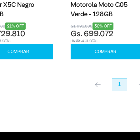
 X5C Negro -
Motorola Moto G05
B
Verde - 128GB
21% OFF
30% OFF
000
Gs. 993.000
729.810
Gs. 699.072
CUOTAS
HASTA 24 CUOTAS
COMPRAR
COMPRAR
anterior
1
pr