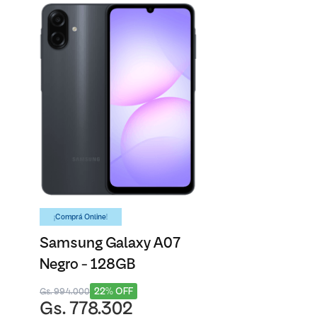
¡Comprá Online!
Samsung Galaxy A07
Negro - 128GB
22% OFF
Gs. 994.000
Gs. 778.302