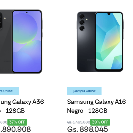
á Online!
¡Comprá Online!
ung Galaxy A36
Samsung Galaxy A16
 - 128GB
Negro - 128GB
37% OFF
39% OFF
1.000
Gs. 1.465.000
1.890.908
Gs. 898.045