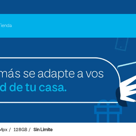
Tienda
 Mpx
128GB
Sin Limite