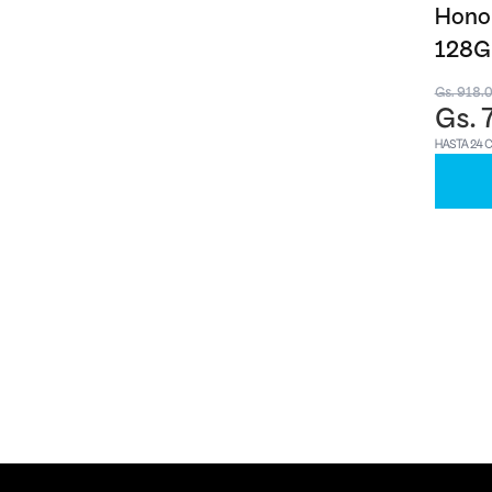
Honor
128G
Gs. 918.
Gs. 
HASTA 24 