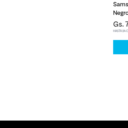
Sams
Negr
Gs. 
HASTA 24 