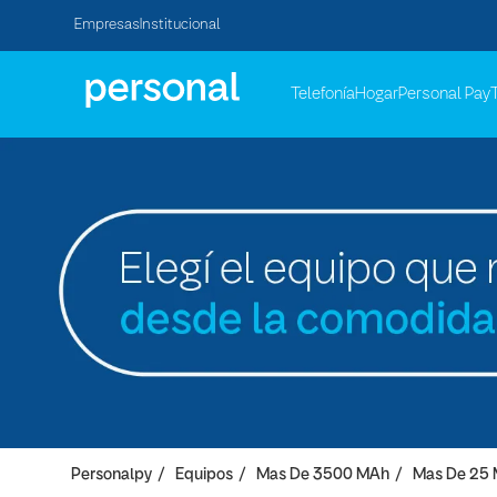
Empresas
Institucional
Telefonía
Hogar
Personal Pay
Personalpy
Equipos
Mas De 3500 MAh
Mas De 25