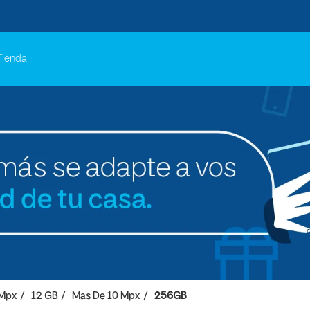
Tienda
 Mpx
12 GB
Mas De 10 Mpx
256GB