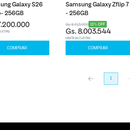
ung Galaxy S26
Samsung Galaxy Zflip 7
o- 256GB
- 256GB
7.200.000
11% OFF
Gs. 9.013.000
Gs. 8.003.544
CUOTAS
HASTA 24 CUOTAS
COMPRAR
COMPRAR
anterior
1
pr