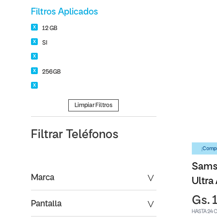
Filtros Aplicados
12 GB
SI
256GB
Limpiar Filtros
Filtrar
Teléfonos
¡Compr
Sams
Marca
Ultra
Gs. 
Pantalla
HASTA 24 