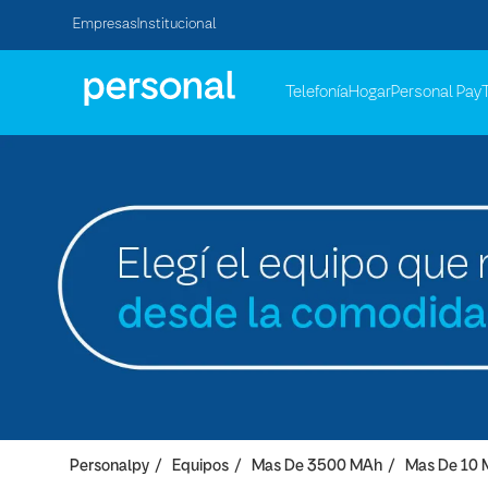
Empresas
Institucional
Telefonía
Hogar
Personal Pay
Personalpy
Equipos
Mas De 3500 MAh
Mas De 10 