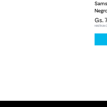
Sams
Negr
Gs. 
HASTA 24 