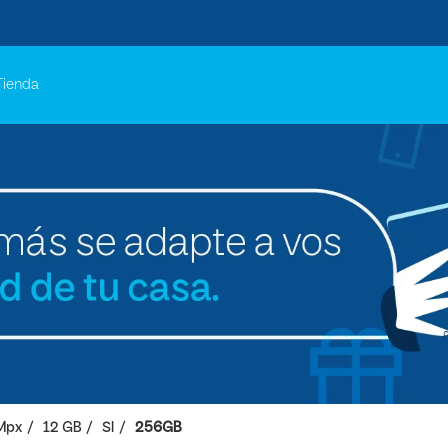
Tienda
Mpx
12 GB
SI
256GB