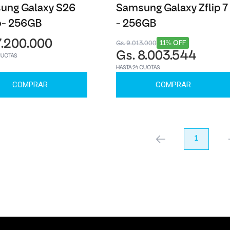
ung Galaxy S26
Samsung Galaxy Zflip 7
o- 256GB
- 256GB
7.200.000
11% OFF
Gs. 9.013.000
Gs. 8.003.544
CUOTAS
HASTA 24 CUOTAS
COMPRAR
COMPRAR
anterior
1
pr