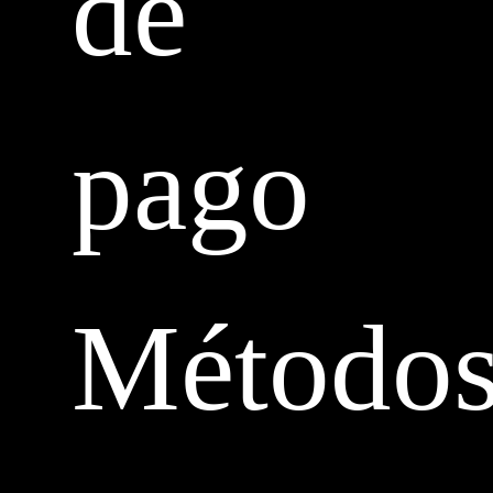
de
pago
Método