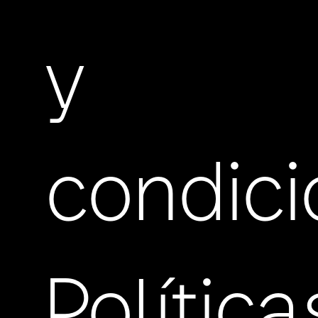
y
condic
Política