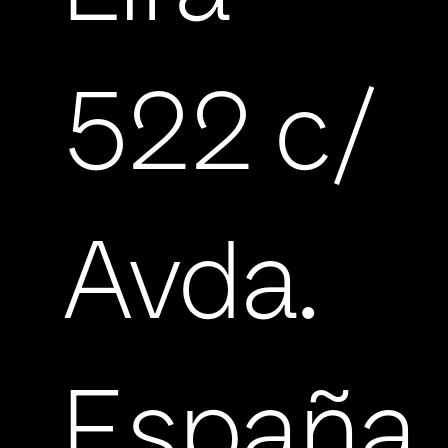
522 c/
Avda.
España