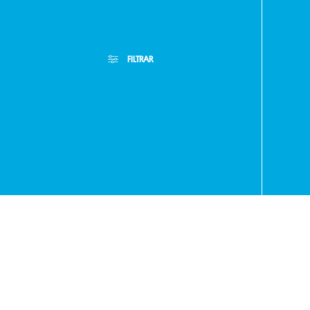
FILTRAR
- RA
+595
Filtros Aplicados
Menor Precio
Limpiar Filtros
971
Mayor Precio