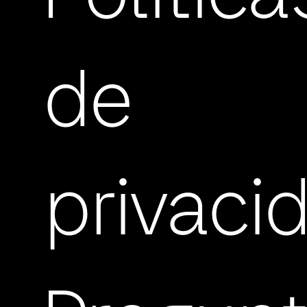
de
privaci