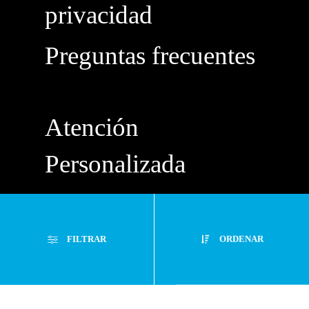
privacidad
Preguntas frecuentes
Atención
Personalizada
Buzón de
Sugerencias
FILTRAR
ORDENAR
Servicio Técnico
Filtros Aplicados