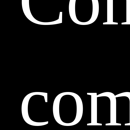
Có
com