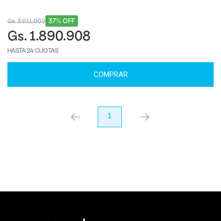
37% OFF
Gs. 3.011.000
Gs. 1.890.908
HASTA 24 CUOTAS
COMPRAR
anterior
1
próximo