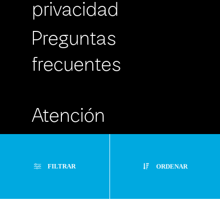
privacidad
Preguntas
frecuentes
Atención
Personalizada
FILTRAR
ORDENAR
Buzón de
Sugerencias
Filtros Aplicados