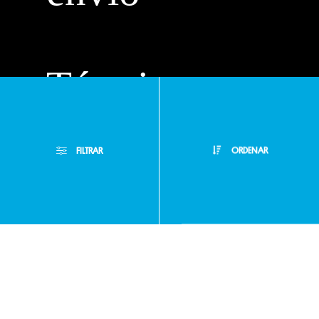
Términos y
condiciones
FILTRAR
ORDENAR
Políticas de
Filtros Aplicados
privacidad
Menor Precio
Limpiar Filtros
Mayor Precio