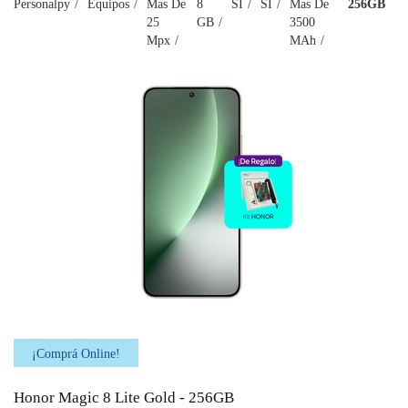
Personalpy
Equipos
Mas De
8
SI
SI
Mas De
256GB
25
GB
3500
Mpx
MAh
¡Comprá Online!
Honor Magic 8 Lite Gold - 256GB