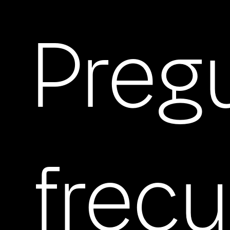
Preg
frec