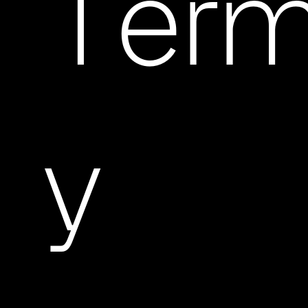
Térm
y