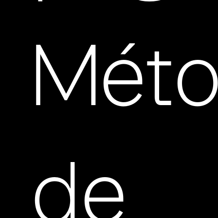
Mét
de