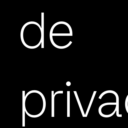
de
priv