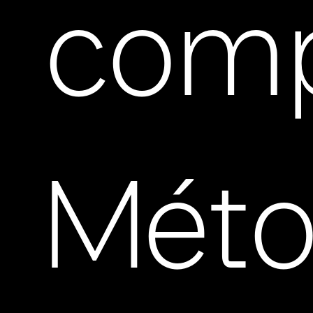
comp
Mét