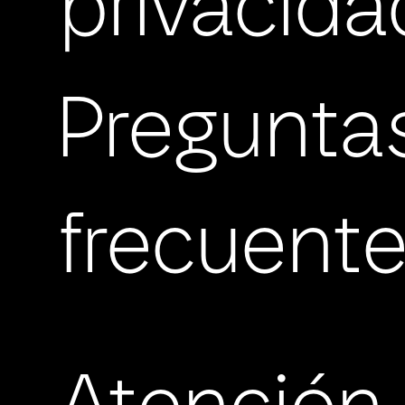
privacida
Pregunta
frecuent