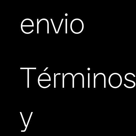
envio
Término
y