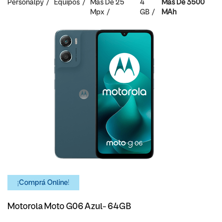
Personalpy
Equipos
Mas De 25
4
Mas De 3500
Mpx
GB
MAh
¡Comprá Online!
Motorola Moto G06 Azul- 64GB