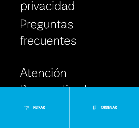
privacidad
Preguntas
frecuentes
Atención
Personalizada
Buzón de
FILTRAR
ORDENAR
Sugerencias
Filtros Aplicados