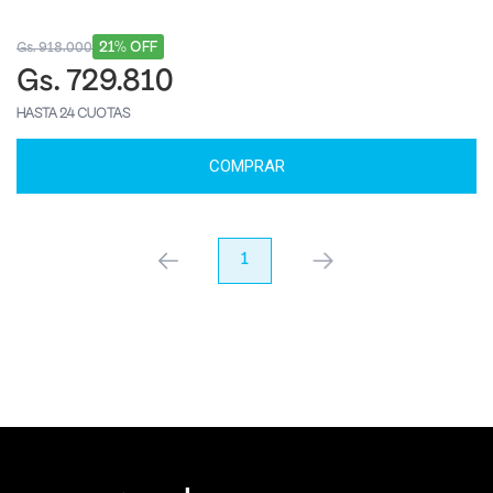
21% OFF
Gs. 918.000
Gs. 729.810
HASTA 24 CUOTAS
COMPRAR
anterior
1
próximo