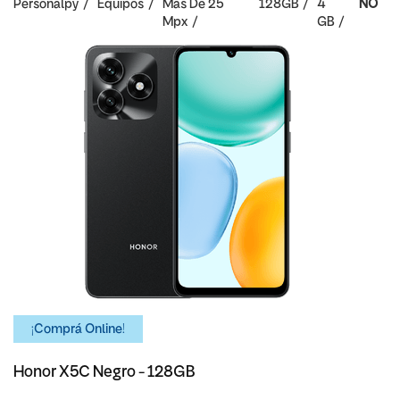
Personalpy
Equipos
Mas De 25
128GB
4
NO
Mpx
GB
¡Comprá Online!
Honor X5C Negro - 128GB