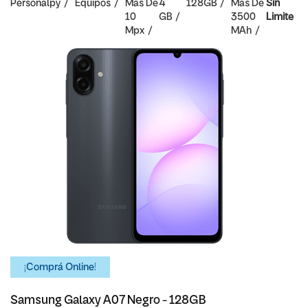
Personalpy
Equipos
Mas De
4
128GB
Mas De
Sin
10
GB
3500
Limite
Mpx
MAh
¡Comprá Online!
Samsung Galaxy A07 Negro - 128GB