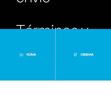
Términos y
condiciones
FILTRAR
ORDENAR
Políticas de
Filtros Aplicados
privacidad
Menor Precio
Limpiar Filtros
Mayor Precio