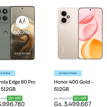
á Online!
¡Comprá Online!
ola Edge 60 Pro
Honor 400 Gold -
- 512GB
512GB
13% OFF
11% OFF
4.000
Gs. 3.919.000
3.996.780
Gs. 3.499.667