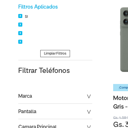
Filtros Aplicados
SI
Limpiar Filtros
Filtrar
Teléfonos
¡Compr
Marca
Motor
Gris 
Pantalla
Gs. 4.59
Gs. 
Camara Principal