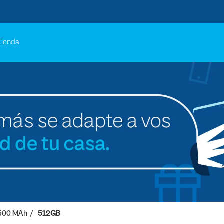
Tienda
500 MAh
512GB