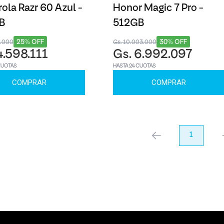
ola Razr 60 Azul -
Honor Magic 7 Pro -
B
512GB
25% OFF
30% OFF
9.000
Gs. 10.003.000
4.598.111
Gs. 6.992.097
CUOTAS
HASTA 24 CUOTAS
COMPRAR
COMPRAR
anterior
1
pr