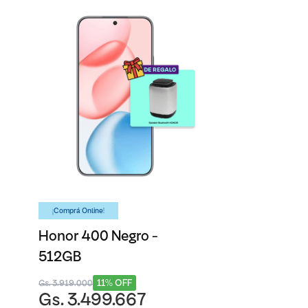
¡Comprá Online!
Honor 400 Negro -
512GB
11% OFF
Gs. 3.919.000
Gs. 3.499.667