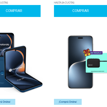
CUOTAS
HASTA 24 CUOTAS
COMPRAR
COMPRAR
á Online!
¡Comprá Online!