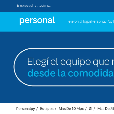
Empresas
Institucional
Telefonía
Hogar
Personal Pay
Personalpy
Equipos
Mas De 10 Mpx
SI
Mas De 3