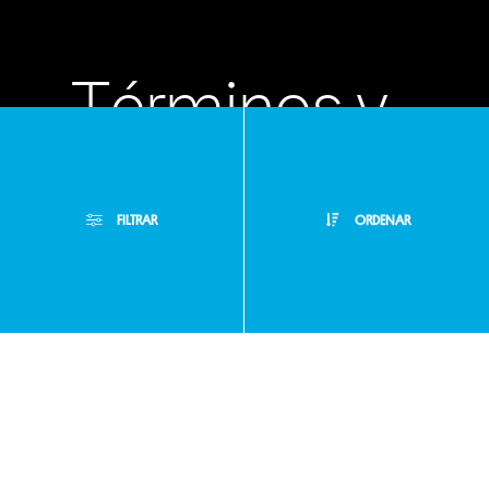
Términos y
condiciones
FILTRAR
ORDENAR
Políticas de
Filtros Aplicados
privacidad
Menor Precio
Limpiar Filtros
Mayor Precio
Preguntas