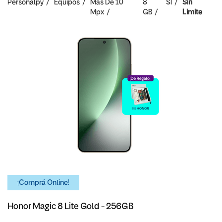
Personalpy
Equipos
Mas De 10
8
SI
Sin
Mpx
GB
Limite
¡Comprá Online!
Honor Magic 8 Lite Gold - 256GB