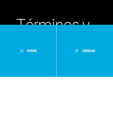
Términos y
condiciones
FILTRAR
ORDENAR
Políticas de
Filtros Aplicados
privacidad
Menor Precio
Limpiar Filtros
Mayor Precio
Preguntas