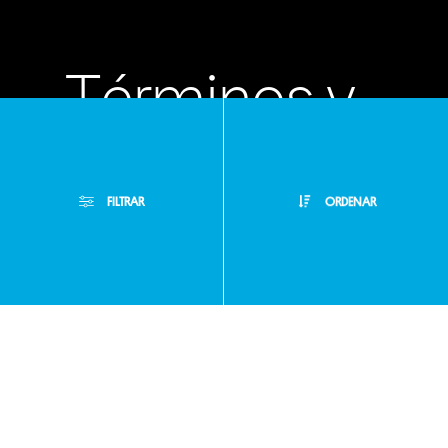
Términos y
condiciones
FILTRAR
ORDENAR
Políticas de
Filtros Aplicados
privacidad
Menor Precio
Limpiar Filtros
Mayor Precio
Preguntas