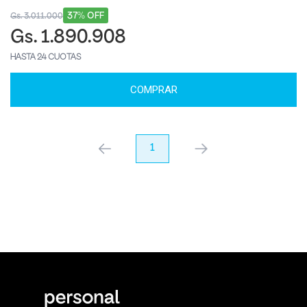
37% OFF
Gs. 3.011.000
Gs. 1.890.908
HASTA 24 CUOTAS
COMPRAR
anterior
1
próximo