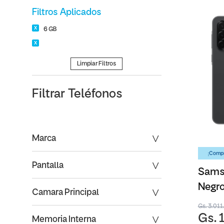
Filtros Aplicados
6 GB
Limpiar Filtros
Filtrar
Teléfonos
Marca
¡Compr
Pantalla
Sams
Negro
Camara Principal
Gs. 3.01
Gs. 
Memoria Interna