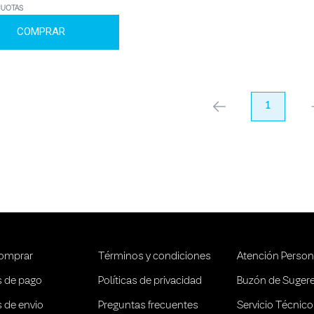
CUOTAS
COMPRAR
anterior
1
pr
omprar
Términos y condiciones
Atención Person
 de pago
Políticas de privacidad
Buzón de Suger
 de envio
Preguntas frecuentes
Servicio Técnico