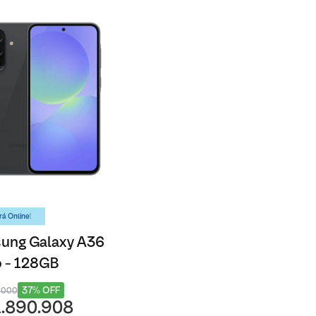
á Online!
ung Galaxy A36
 - 128GB
37% OFF
1.000
1.890.908