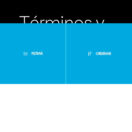
Términos y
condiciones
FILTRAR
ORDENAR
Políticas de
Filtros Aplicados
privacidad
Menor Precio
Limpiar Filtros
Mayor Precio
Preguntas