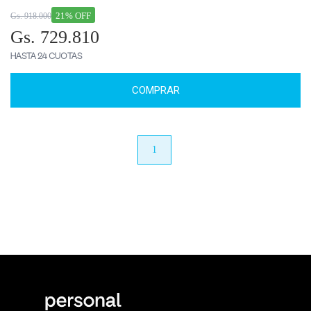
21% OFF
Gs. 918.000
Gs. 729.810
HASTA 24 CUOTAS
COMPRAR
anterior
1
próximo