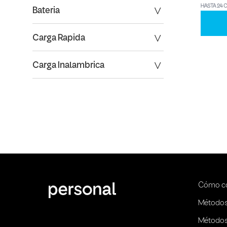
HASTA 24 
Bateria
Carga Rapida
Carga Inalambrica
Cómo c
Métodos
Métodos