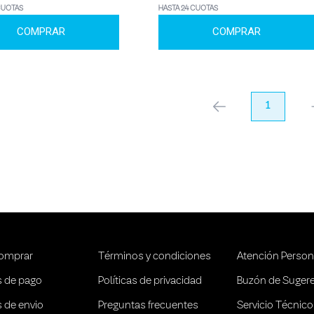
CUOTAS
HASTA 24 CUOTAS
COMPRAR
COMPRAR
anterior
1
pr
omprar
Términos y condiciones
Atención Person
 de pago
Políticas de privacidad
Buzón de Suger
 de envio
Preguntas frecuentes
Servicio Técnico