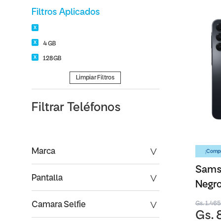
Filtros Aplicados
4 GB
128GB
Limpiar Filtros
Filtrar
Teléfonos
Marca
¡Compr
Sams
Pantalla
Negro
Gs. 1.46
Camara Selfie
Gs. 