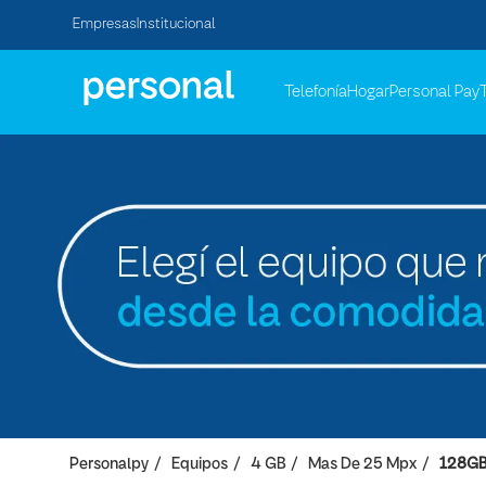
Empresas
Institucional
Telefonía
Hogar
Personal Pay
Personalpy
Equipos
4 GB
Mas De 25 Mpx
128G