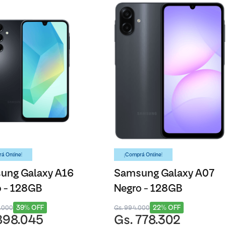
á Online!
¡Comprá Online!
ung Galaxy A16
Samsung Galaxy A07
 - 128GB
Negro - 128GB
39% OFF
22% OFF
5.000
Gs. 994.000
898.045
Gs. 778.302