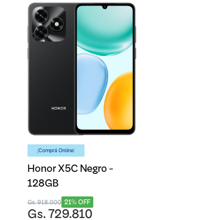
¡Comprá Online!
Honor X5C Negro -
128GB
21% OFF
Gs. 918.000
Gs. 729.810