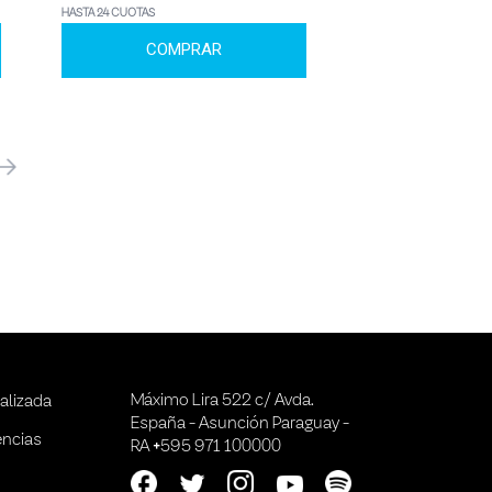
HASTA 24 CUOTAS
COMPRAR
óximo
Máximo Lira 522 c/ Avda.
alizada
España - Asunción Paraguay -
encias
RA +595 971 100000