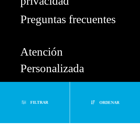
privacidad
Preguntas frecuentes
Atención
Personalizada
Buzón de
Sugerencias
FILTRAR
ORDENAR
Servicio Técnico
Filtros Aplicados
Menor Precio