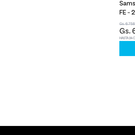
Samsu
FE -
Gs. 6.75
Gs. 
HASTA 24 