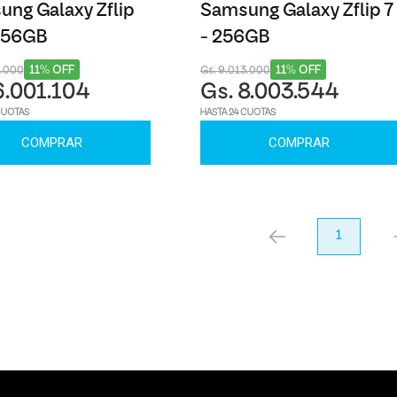
ng Galaxy Zflip
Samsung Galaxy Zflip 7
 256GB
- 256GB
11% OFF
11% OFF
8.000
Gs. 9.013.000
6.001.104
Gs. 8.003.544
CUOTAS
HASTA 24 CUOTAS
COMPRAR
COMPRAR
anterior
1
pr