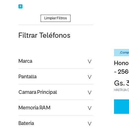
Limpiar Filtros
Filtrar
Teléfonos
¡Compr
Marca
Honor
- 25
Pantalla
Gs. 
HASTA 24 
Camara Principal
Memoria RAM
Bateria