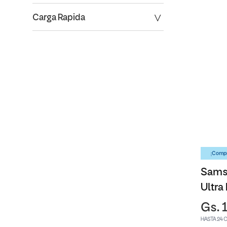
Carga Rapida
¡Compr
Sams
Ultra
Gs. 
HASTA 24 