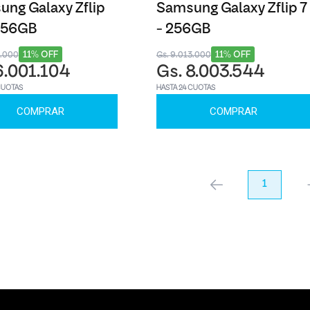
ng Galaxy Zflip
Samsung Galaxy Zflip 7
 256GB
- 256GB
11% OFF
11% OFF
8.000
Gs. 9.013.000
6.001.104
Gs. 8.003.544
CUOTAS
HASTA 24 CUOTAS
COMPRAR
COMPRAR
anterior
1
pr