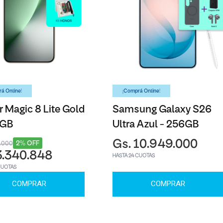
á Online!
¡Comprá Online!
 Magic 8 Lite Gold
Samsung Galaxy S26
6GB
Ultra Azul - 256GB
Gs. 10.949.000
2% OFF
3.000
3.340.848
HASTA 24 CUOTAS
CUOTAS
COMPRAR
COMPRAR