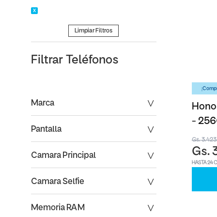
Limpiar Filtros
Filtrar
Teléfonos
¡Compr
Marca
Honor
- 25
Pantalla
Gs. 3.42
Gs. 
Camara Principal
HASTA 24 
Camara Selfie
Memoria RAM