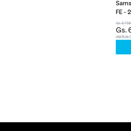
Samsu
FE -
Gs. 6.75
Gs. 
HASTA 24 