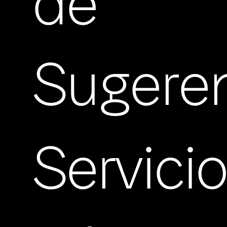
de
Sugere
Servici