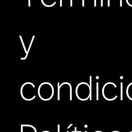
y
condic