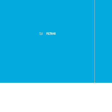
Paragua
FILTRAR
- RA
+595
Filtros Aplicados
Menor Precio
Limpiar Filtros
Mayor Precio