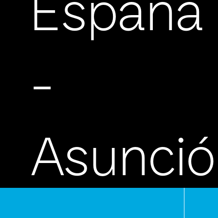
España
-
Asunci