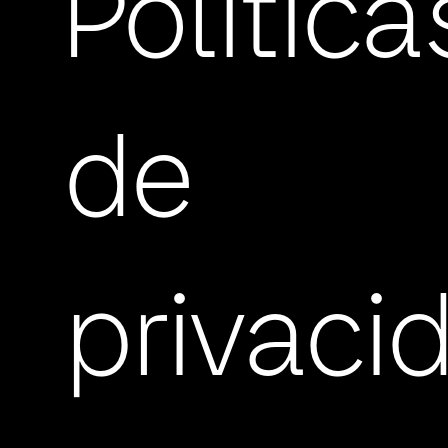
Política
de
privaci