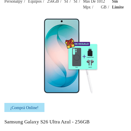
Personalpy
Equipos
256GB
SI
SI
Mas De 10
12
Sin
Mpx
GB
Limite
¡Comprá Online!
Samsung Galaxy S26 Ultra Azul - 256GB