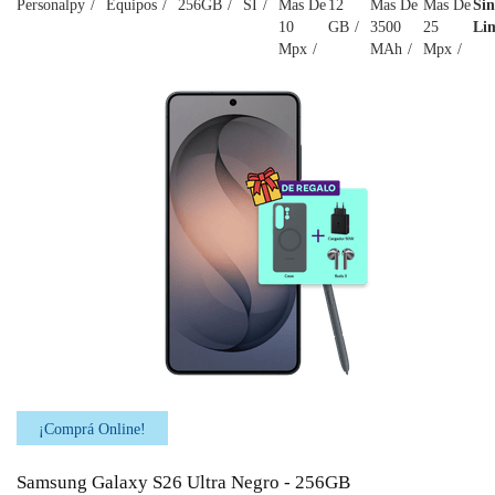
Personalpy
Equipos
256GB
SI
Mas De
12
Mas De
Mas De
Sin
10
GB
3500
25
Lim
Mpx
MAh
Mpx
¡Comprá Online!
Samsung Galaxy S26 Ultra Negro - 256GB