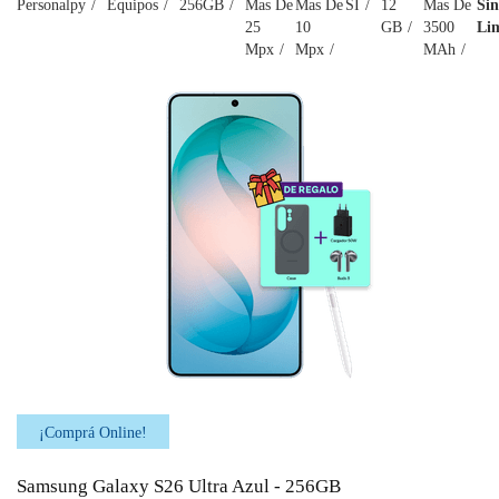
Personalpy
Equipos
256GB
Mas De
Mas De
SI
12
Mas De
Sin
25
10
GB
3500
Lim
Mpx
Mpx
MAh
¡Comprá Online!
Samsung Galaxy S26 Ultra Azul - 256GB