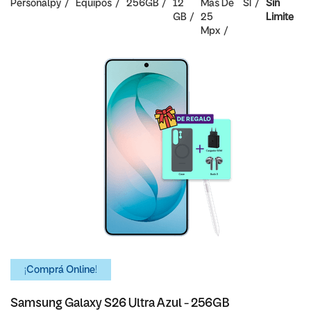
Personalpy
Equipos
256GB
12
Mas De
SI
Sin
GB
25
Limite
Mpx
¡Comprá Online!
Samsung Galaxy S26 Ultra Azul - 256GB